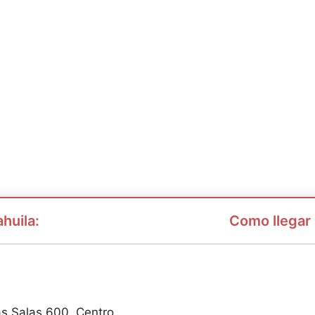
huila:
Como llegar
as Salas 600, Centro