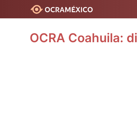
Saltar
al
contenido
OCRA Coahuila: dir